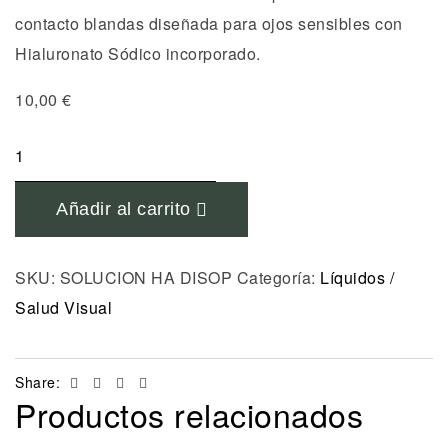
contacto blandas diseñada para ojos sensibles con
Hialuronato Sódico incorporado.
10,00
€
SOLUCION
HA
DISOP
Añadir al carrito
360ml
cantidad
SKU:
SOLUCION HA DISOP
Categoría:
Líquidos /
Salud Visual
Facebook
Twitter
Linkedin
Email
Share:
Productos relacionados