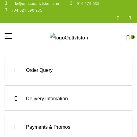
info@opticaoptivision.com
916 179 935
+34 621 390 985
0
Order Query
Delivery Infomation
Payments & Promos